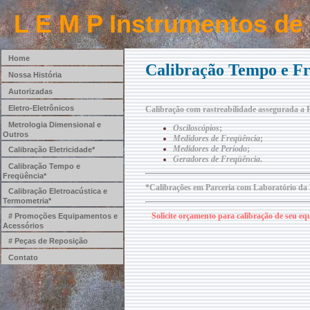
L E M P Instrumentos de
Home
Calibração Tempo e F
Nossa História
Autorizadas
Eletro-Eletrônicos
Calibração com rastreabilidade assegurada a
Metrologia Dimensional e
Osciloscópios
;
Outros
Medidores de Freqüência
;
Medidores de Período
;
Calibração Eletricidade*
Geradores de Freqüência
.
Calibração Tempo e
Freqüência*
*Calibrações em Parceria com Laboratório da 
Calibração Eletroacústica e
Termometria*
Solicite orçamento para calibração de seu 
# Promoções Equipamentos e
Acessórios
# Peças de Reposição
Contato