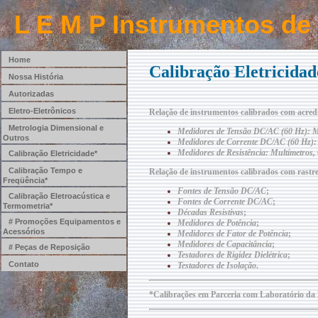
L E M P Instrumentos de
Home
Calibração Eletricidad
Nossa História
Autorizadas
Eletro-Eletrônicos
Relação de instrumentos calibrados com acre
Metrologia Dimensional e
Medidores de Tensão DC/AC (60 Hz): Mul
Outros
Medidores de Corrente DC/AC (60 Hz): A
Medidores de Resistência: Multímetros,
Calibração Eletricidade*
Calibração Tempo e
Relação de instrumentos calibrados com rast
Freqüência*
Fontes de Tensão DC/AC
;
Calibração Eletroacústica e
Fontes de Corrente DC/AC
;
Termometria*
Décadas Resistivas
;
# Promoções Equipamentos e
Medidores de Potência
;
Acessórios
Medidores de Fator de Potência
;
Medidores de Capacitância
;
# Peças de Reposição
Testadores de Rigidez Dielétrica
;
Contato
Testadores de Isolação
.
*Calibrações em Parceria com Laboratório da 