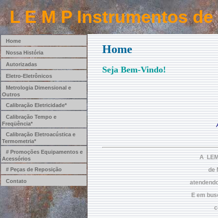
L E M P Instrumentos de
Home
Home
Nossa História
Autorizadas
Seja Bem-Vindo!
Eletro-Eletrônicos
Metrologia Dimensional e
Outros
Calibração Eletricidade*
Calibração Tempo e
Freqüência*
Calibração Eletroacústica e
Termometria*
# Promoções Equipamentos e
A  LEM
Acessórios
# Peças de Reposição
de 
Contato
atendendo
E em busc
c